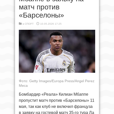
матч против
«Барселоны»
в
СПОРТ
10.05.2026 17:25
Фото: Getty Images/Europa Press/Angel Perez
Meca
Бомбардир «Реала» Килиан Мбаппе
пропустит матч против «Барселоны» 11
мая, так как клуб не включил француза
в заявку на гостевой матч 35-го тура Ла