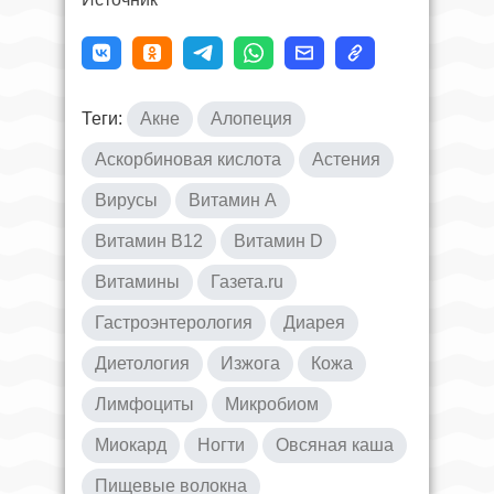
Теги:
Акне
Алопеция
Аскорбиновая кислота
Астения
Вирусы
Витамин A
Витамин B12
Витамин D
Витамины
Газета.ru
Гастроэнтерология
Диарея
Диетология
Изжога
Кожа
Лимфоциты
Микробиом
Миокард
Ногти
Овсяная каша
Пищевые волокна